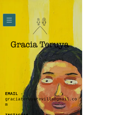
EMAIL
-
graciateruyarevilla@gmail.co
m