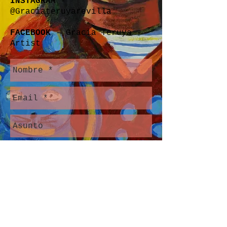
INSTAGRAM
-
@Graciateruyarevilla
FACEBOOK
- Gracia Teruya -
Artist